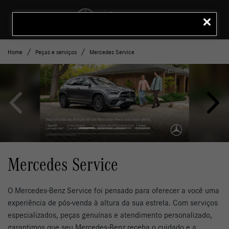
MENU
LIGAR
Home
Peças e serviços
Mercedes Service
templates.template-01.components.carousel.texts.control_prev
templ
Mercedes Service
O Mercedes-Benz Service foi pensado para oferecer a você uma
experiência de pós-venda à altura da sua estrela. Com serviços
especializados, peças genuínas e atendimento personalizado,
garantimos que seu Mercedes-Benz receba o cuidado e a