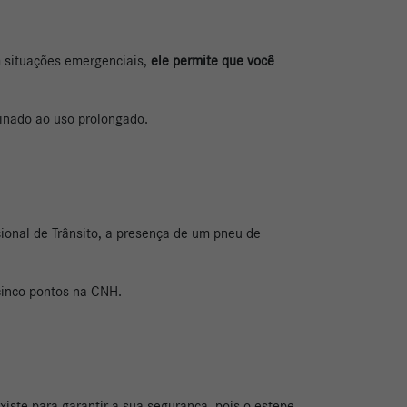
m situações emergenciais,
ele permite que você
tinado ao uso prolongado.
onal de Trânsito, a presença de um pneu de
cinco pontos na CNH.
existe para garantir a sua segurança, pois o estepe