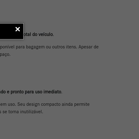
ir o peso total do veículo
.
sponível para bagagem ou outros itens. Apesar de
paço.
do e pronto para uso imediato
.
o em uso. Seu design compacto ainda permite
e torna inutilizável.