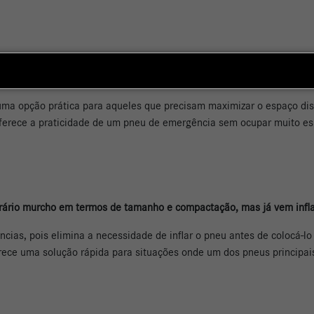
 compacto, desenhado para economizar espaço no porta-malas e reduz
 uma opção prática para aqueles que precisam maximizar o espaço di
oferece a praticidade de um pneu de emergência sem ocupar muito es
ário murcho em termos de tamanho e compactação, mas já vem infla
cias, pois elimina a necessidade de inflar o pneu antes de colocá-l
ce uma solução rápida para situações onde um dos pneus principais s