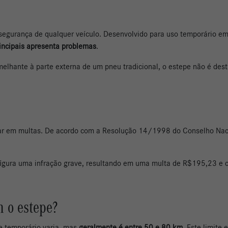
segurança de qualquer veículo. Desenvolvido para uso temporário e
incipais apresenta problemas
.
emelhante à parte externa de um pneu tradicional, o estepe não é des
tar em multas. De acordo com a Resolução 14/1998 do Conselho Naci
figura uma infração grave, resultando em uma multa de R$195,23 e 
 o estepe?
e temporário varia, mas
geralmente é entre 50 e 80 km
. Este limite 