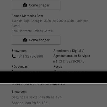
Como chegar
Bamaq Mercedes-Benz
Avenida Raja Gabaglia, 3320, de 2902 a 4040 - lado par -
Estoril
Belo Horizonte - Minas Gerais
Como chegar
Showroom
Atendimento Digital /
Agendamento de Serviços
(31) 3298-3888
(31) 3298-3878
Pós-vendas
Peças
(31) 3379-9000
(31) 97138-4148
HORÁRIOS DE FUNCIONAMENTO
Showroom
Segunda a sexta, das 8h às 19h.
Sábado, das 9h às 13h.