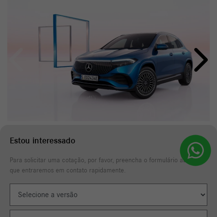
Anterior
Próxi
Estou interessado
Para solicitar uma cotação, por favor, preencha o formulário abaixo
que entraremos em contato rapidamente.