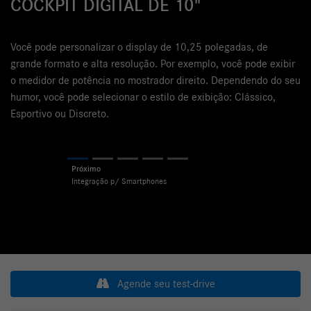
OCKPIT DIGITAL DE 10"
A inte
multim
Android
cê pode personalizar o display de 10,25 polegadas, de
mais i
ande formato e alta resolução. Por exemplo, você pode exibir
aplicat
medidor de potência no mostrador direito. Dependendo do seu
mor, você pode selecionar o estilo de exibição: Clássico,
portivo ou Discreto.
Previ
Previous
Next
Agende seu test-drive