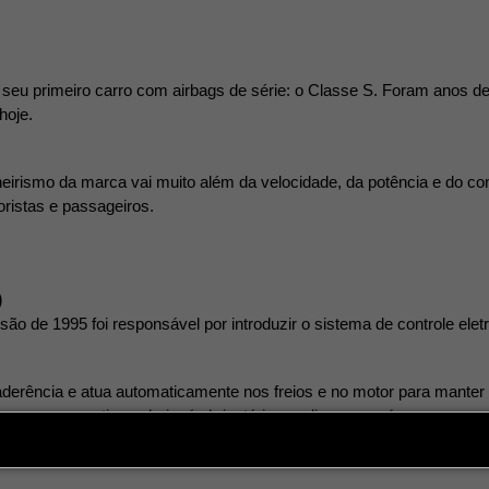
seu primeiro carro com airbags de série: o Classe S. Foram anos de
hoje.
rismo da marca vai muito além da velocidade, da potência e do confor
ristas e passageiros.
 
são de 1995 foi responsável por introduzir o sistema de controle ele
aderência e atua automaticamente nos freios e no motor para manter a
 de segurança ativa e, hoje, é obrigatória em diversos países.