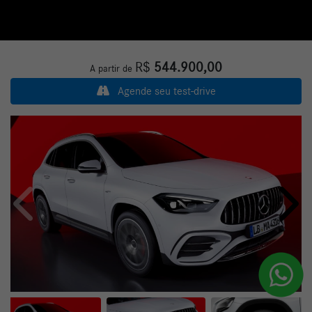
R$
544.900,00
A partir de
Agende seu test-drive
Anterior
Próxi