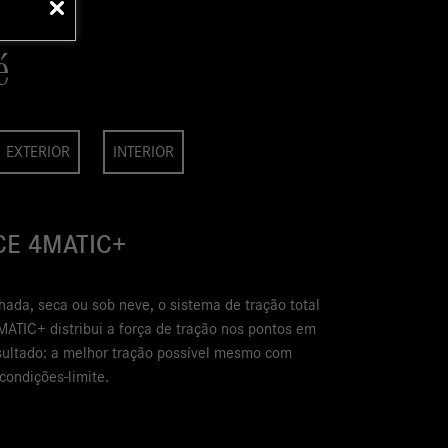
é
EXTERIOR
INTERIOR
es-AMG GLE Coupé combina o pacote AMG Night, rodas AMG
 as pinças de freio vermelhas para criar uma presença
ível.