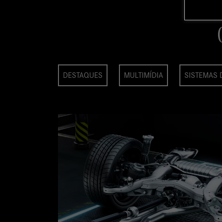
DESTAQUES
MULTIMÍDIA
SISTEMAS 
 o sistema de tração total
a de tração nos pontos em
ão possível mesmo com