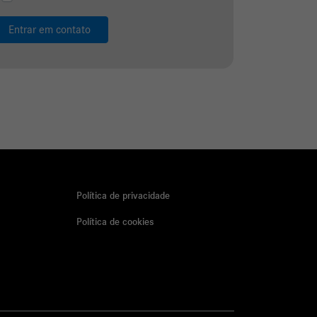
Preferência de contato:
Whatsapp
Telefone
Email
Li e aceito a
Política de Termos de Uso e de Privacidade.
Entrar em contato
Política de privacidade
Política de cookies