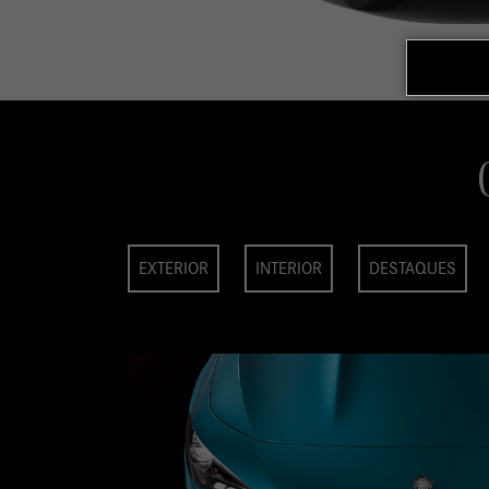
EXTERIOR
INTERIOR
DESTAQUES
AMG
iador específica AMG e a dianteira AMG transmite