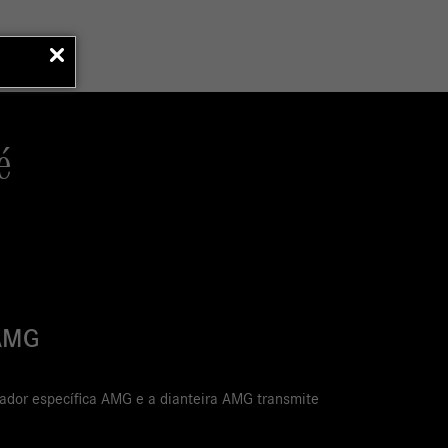
é
SPOILER AMG
O spoiler AMG de série na cor do veículo destaca visualmente o veíc
mesmo tempo, garante uma melhor saída na estrada.