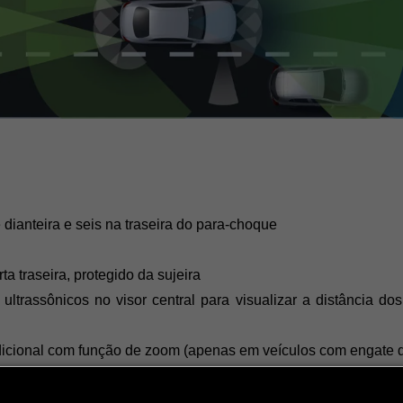
 dianteira e seis na traseira do para-choque
a traseira, protegido da sujeira
trassônicos no visor central para visualizar a distância dos 
dicional com função de zoom (apenas em veículos com engate 
 PARKTRONIC
uitos a uma velocidade de condução inferior a 35 km/h e apres