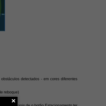
obstáculos detectados - em cores diferentes 
de reboque)
enta-os depois de o botão Estacionamento ter 