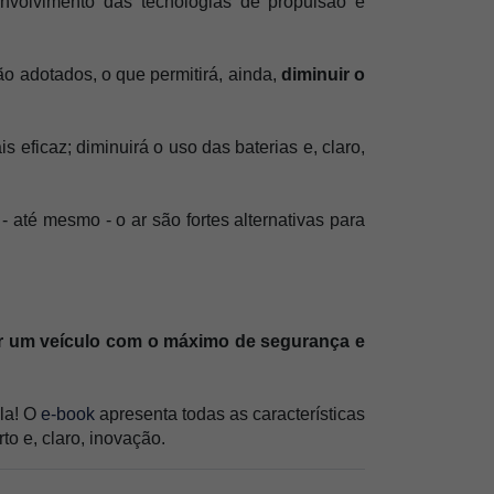
nvolvimento das tecnologias de propulsão e 
ão adotados, o que permitirá, ainda, 
diminuir o 
 eficaz; diminuirá o uso das baterias e, claro, 
 até mesmo - o ar são fortes alternativas para 
r um veículo com o máximo de segurança e 
la! O 
e-book
 apresenta todas as características 
o e, claro, inovação.