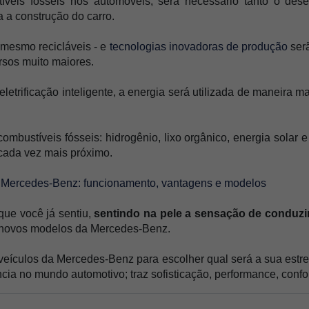
tíveis fósseis nos automóveis, será necessário tanto o dese
 a construção do carro.
 mesmo recicláveis - e 
tecnologias inovadoras de produção
 ser
ursos muito maiores. 
trificação inteligente, a energia será utilizada de maneira mais
mbustíveis fósseis: hidrogênio, lixo orgânico, energia solar e -
 cada vez mais próximo.
a Mercedes-Benz: funcionamento, 
vantagens e modelos
que você já sentiu,
 sentindo na pele a sensação de conduzi
 novos modelos da Mercedes-Benz. 
 veículos da Mercedes-Benz para escolher qual será a sua estre
ia no mundo automotivo; traz sofisticação, performance, confort