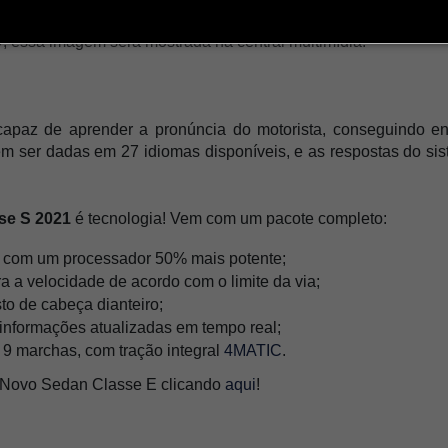
 essa imagem será mostrada na central multimídia.
 capaz de aprender a pronúncia do motorista, conseguindo e
 ser dadas em 27 idiomas disponíveis, e as respostas do siste
se S 2021 
é tecnologia! Vem com um pacote completo:
ua com um processador 50% mais potente;
ra a velocidade de acordo com o limite da via; 
sto de cabeça dianteiro;
informações atualizadas em tempo real;
 marchas, com tração integral 
4MATIC
.
 Novo Sedan Classe E clicando 
aqui
! 