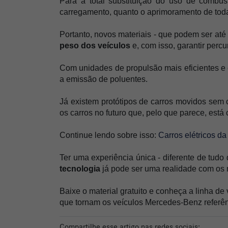
Para a total substituição do uso de combus
carregamento, quanto o aprimoramento de toda
Portanto, novos materiais - que podem ser até
peso dos veículos
 e, com isso, garantir perc
Com unidades de propulsão mais eficientes e ele
a emissão de poluentes.
Já existem protótipos de carros movidos sem co
os carros no futuro que, pelo que parece, está
Continue lendo sobre isso: 
Carros elétricos d
Ter uma experiência única - diferente de tudo 
tecnologia 
já pode ser uma realidade com os
Baixe o material gratuito e conheça a linha de
que tornam os veículos Mercedes-Benz referênc
Compartilhe esse artigo nas redes sociais: