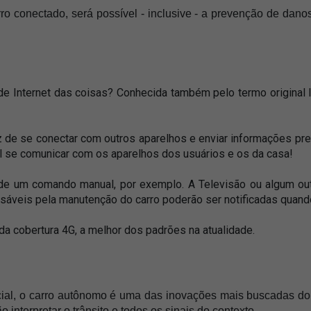
o conectado, será possível - inclusive - a prevenção de dan
r de Internet das coisas? Conhecida também pelo termo original I
e se conectar com outros aparelhos e enviar informações preci
l se comunicar com os aparelhos dos usuários e os da casa! 
de um comando manual, por exemplo. A Televisão ou algum ou
veis pela manutenção do carro poderão ser notificadas quand
da cobertura 4G, a melhor dos padrões na atualidade. 
cial, o carro autônomo é uma das inovações mais buscadas do 
 interpretar o trânsito e todos os sinais do contexto.