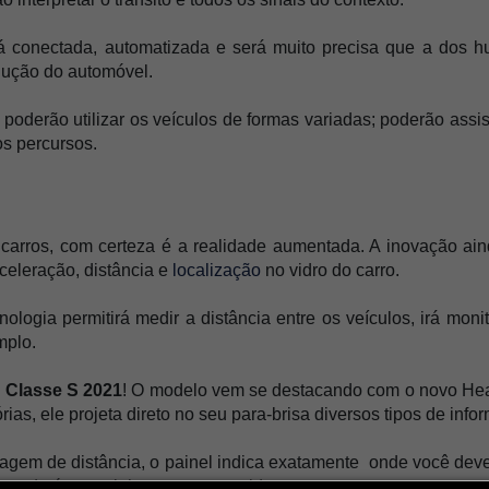
 conectada, automatizada e será muito precisa que a dos hum
ução do automóvel.
derão utilizar os veículos de formas variadas; poderão assistir
os percursos.
carros, com certeza é a realidade aumentada. A inovação ain
celeração, distância e 
localização
 no vidro do carro.
nologia permitirá medir a distância entre os veículos, irá moni
mplo.
 Classe S 2021
! O modelo
vem se destacando com o
 novo He
rias, ele 
projeta direto no seu para-brisa diversos tipos de info
agem de distância, o painel indica exatamente  onde você dev
 onde é o caminho a ser percorrido. 