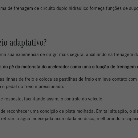
stema de frenagem de circuito duplo hidráulico forneça funções de su
io adaptativo?
rna sua experiência de dirigir mais segura,
auxiliando na frenagem d
da do pé do motorista do acelerador como uma situação de frenagem
s linhas de freio e coloca as pastilhas de freio em leve contato co
 o pedal do freio é pressionado.
 resposta, facilitando assim, o controle do veículo.
de de reconhecer uma condição de pista molhada. Em tal situação, o s
les retiram a água indesejada acumulada no disco, melhorando a cap