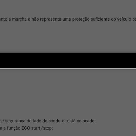
rante a marcha e não representa uma proteção suficiente do veículo
e como utilizá-lo corretamente
 de segurança do lado do condutor está colocado;
om a função ECO start/stop;