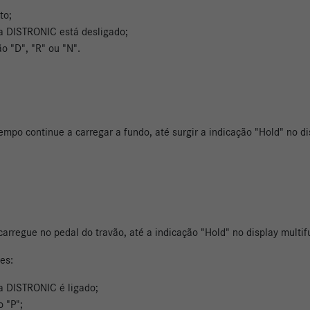
to;
ia DISTRONIC está desligado;
o "D", "R" ou "N".
mpo continue a carregar a fundo, até surgir a indicação "Hold" no di
carregue no pedal do travão, até a indicação "Hold" no display multi
ões:
a DISTRONIC é ligado;
 "P";