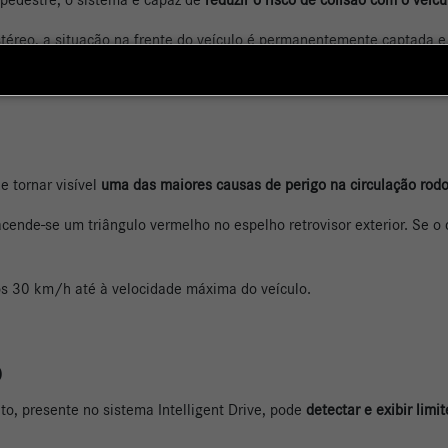
téreo, a situação na frente do veículo é permanentemente captada e
ue trafega à frente, mas, a uma velocidade de até 72 km/h, também 
e tornar visível
uma das maiores causas de perigo na circulação rodo
ende-se um triângulo vermelho no espelho retrovisor exterior. Se o c
dos 30 km/h até à velocidade máxima do veículo.
o
to, presente no sistema Intelligent Drive, pode
detectar e exibir limi