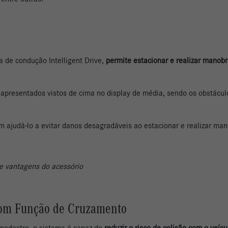
a de condução Intelligent Drive,
permite estacionar e realizar mano
apresentados vistos de cima no display de média, sendo os obstáculo
em ajudá-lo a evitar danos desagradáveis ao estacionar e realizar ma
 e vantagens do acessório
 com Função de Cruzamento
 pedestre, o sistema é capaz de
reduzir o risco de colisão com o veí