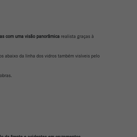
bras com uma visão panorâmica
realista graças à
s abaixo da linha dos vidros também visíveis pelo
nobras.
culo da frente e acidentes em cruzamentos
.