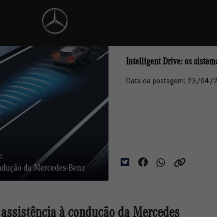
Intelligent Drive: os siste
Data da postagem: 23/04/
e assistência à condução da Mercedes