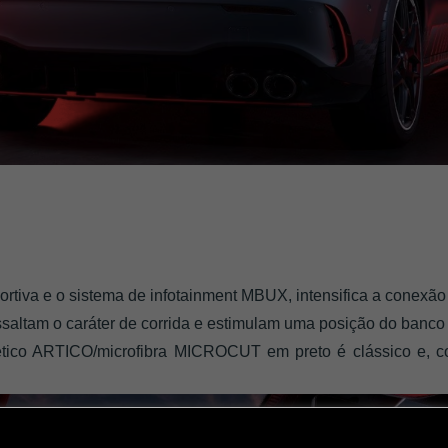
ortiva e o sistema de infotainment MBUX, intensifica a conexão 
ssaltam o caráter de corrida e estimulam uma posição do banco at
tico ARTICO/microfibra MICROCUT em preto é clássico e, co