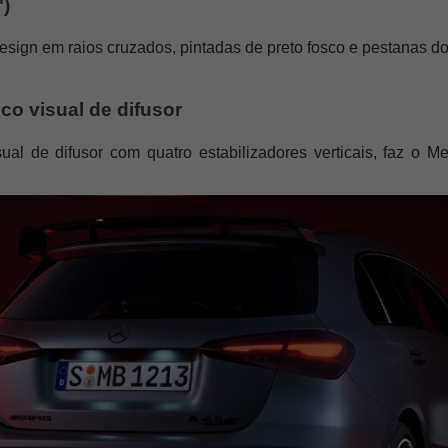
) 
esign em raios cruzados, pintadas de preto fosco e pestanas d
co visual de difusor
isual de difusor com quatro estabilizadores verticais, faz o