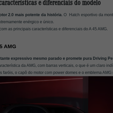
aracterísticas e diferenciais do modelo
tor 2.0 mais potente da história
. O  Hatch esportivo da mon
xtremamente enérgico e único.
com as principais características e diferenciais do A 45 AMG.
45 AMG
stante expressivo mesmo parado e promete pura Driving Perf
acterística da AMG, com barras verticais, o que é um claro ind
es faróis, o capô do motor com power domes e o emblema AMG