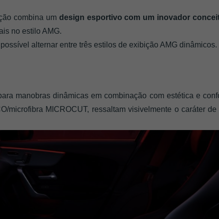
ção combina um 
design esportivo com um inovador conceit
ais no estilo AMG. 
 possível alternar entre três estilos de exibição AMG dinâmicos.
al para manobras dinâmicas em combinação com estética e con
O/microfibra MICROCUT, ressaltam visivelmente o caráter de c