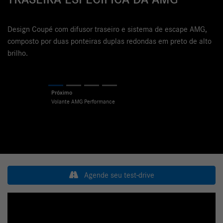
V
TRASEIRA ESPECÍFICA DA AMG
O 
au
Design Coupé com difusor traseiro e sistema de escape AMG,
composto por duas ponteiras duplas redondas em preto de alto
brilho.
Previous
Next
Agende seu test-drive