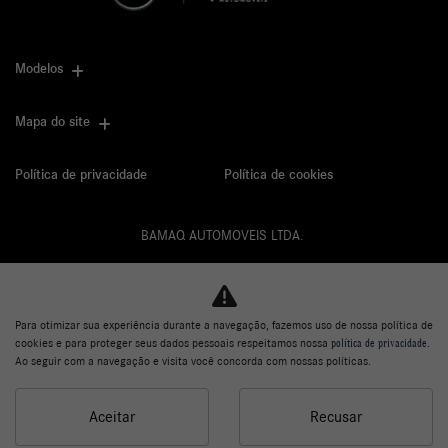
Modelos
Mapa do site
Política de privacidade
Política de cookies
BAMAQ AUTOMOVEIS LTDA.
CNPJ: 02.901.290/0001-70
Para otimizar sua experiência durante a navegação, fazemos uso de nossa política de
cookies e para proteger seus dados pessoais respeitamos nossa
política de privacidade
.
Desacelere. Seu bem maior é a vida.
Ao seguir com a navegação e visita você concorda com nossas políticas.
Aceitar
Recusar
Desenvolvido pela DEALERSPACE ® Direitos Reservados.