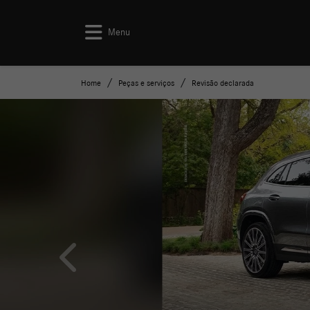
Menu
Home
Peças e serviços
Revisão declarada
templates.template-01.components.carousel.texts.co