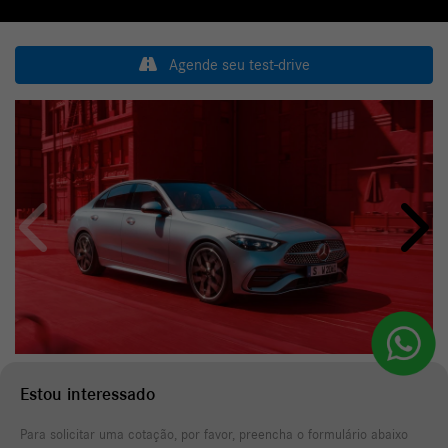
Agende seu test-drive
Anterior
Próxi
Estou interessado
Para solicitar uma cotação, por favor, preencha o formulário abaixo