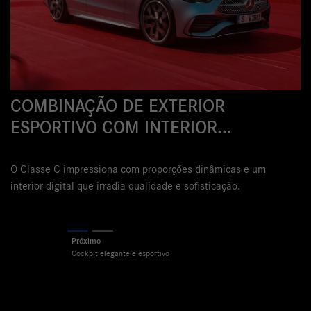
COC
OMBINAÇÃO DE EXTERIOR
Transf
SPORTIVO COM INTERIOR...
instru
totalme
motori
Classe C impressiona com proporções dinâmicas e um
terior digital que irradia qualidade e sofisticação.
Previ
Previous
Next