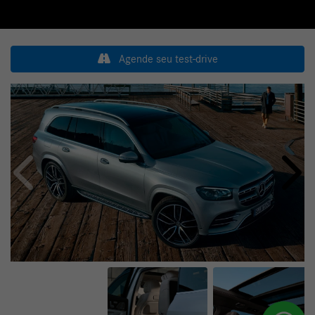
Agende seu test-drive
Anterior
Próxi