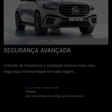
ALTA VERSATILIDADE
CONFIGURAÇÃO DE A
ÇADA
Máxima versatilidade na combinação
ção oferece ainda mais
fileira, eletricamente ajustáveis, com 
ada viagem.
assentos capaz de acomodar ainda ma
Previous
Next