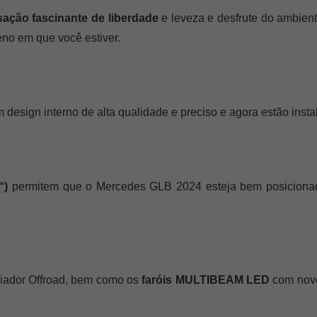
sação fascinante de liberdade
 e leveza e desfrute do ambie
eno em que você estiver.
s
 design interno de alta qualidade e preciso e agora estão in
“)
 permitem que o Mercedes GLB 2024 esteja bem posicionad
diador Offroad, bem como os
 faróis MULTIBEAM LED 
com novo