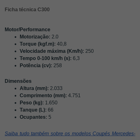
Ficha técnica C300
Motor/Performance
Motorização:
 2.0
Torque (kgf.m):
 40,8
Velocidade máxima (Km/h):
 250
Tempo 0-100 km/h (s): 
6,3
Potência (cv): 
258
Dimensões
Altura (mm): 
2.033
Comprimento (mm):
 4.751
Peso (kg): 
1.650
Tanque (L): 
66
Ocupantes: 
5
Saiba tudo também sobre os modelos Coupés Mercedes-