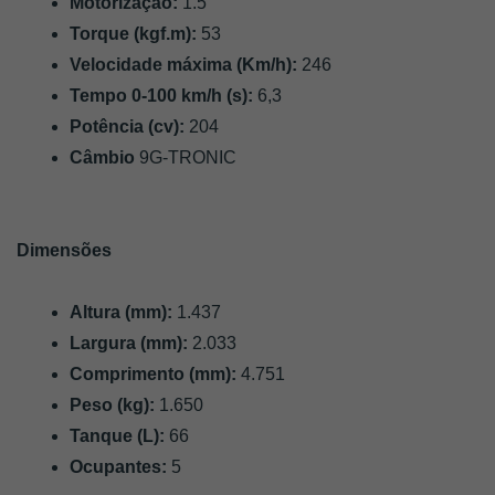
Motorização: 
1.5
Torque (kgf.m): 
53
Velocidade máxima (Km/h):
 246
Tempo 0-100 km/h (s):
 6,3
Potência (cv): 
204
Câmbio
 9G-TRONIC
Dimensões
Altura (mm): 
1.437
Largura (mm): 
2.033
Comprimento (mm):
4.751
Peso (kg): 
1.650
Tanque (L): 
66
Ocupantes:
 5