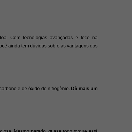
toa. Com tecnologias avançadas e foco na 
você ainda tem dúvidas sobre as vantagens dos 
carbono e de óxido de nitrogênio. 
Dê mais um 
nciosa. Mesmo parado, quase todo torque está 