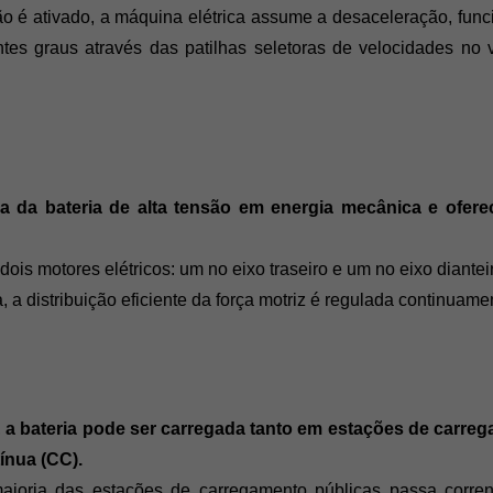
ão é ativado, a máquina elétrica assume a desaceleração, fun
ntes graus através das patilhas seletoras de velocidades no
ica da bateria de alta tensão em energia mecânica e ofe
dois motores elétricos: um no eixo traseiro e um no eixo dianteir
 distribuição eficiente da força motriz é regulada continuamente
,
 a bateria pode ser carregada tanto em estações de carre
ínua (CC). 
ioria das estações de carregamento públicas passa corrent