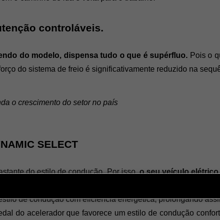
tenção controláveis. 
endo do modelo, dispensa tudo o que é supérfluo.
 Pois o q
ço do sistema de freio é significativamente reduzido na sequê
nda o crescimento do setor no país
YNAMIC SELECT
tante do estilo de condução. Por isso, 
o seu veículo elétric
ntes características. 
tilo de condução com eficiência energética, prolongando assi
edal do acelerador que favorece um estilo de condução confo