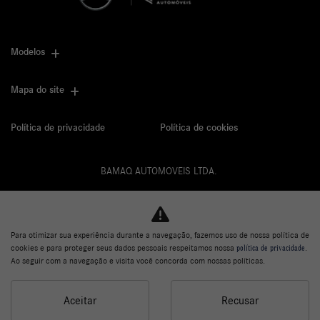
Modelos
Mapa do site
Política de privacidade
Política de cookies
BAMAQ AUTOMOVEIS LTDA.
CNPJ: 02.901.290/0001-70
Para otimizar sua experiência durante a navegação, fazemos uso de nossa política de
cookies e para proteger seus dados pessoais respeitamos nossa
política de privacidade
.
Desacelere. Seu bem maior é a vida.
Ao seguir com a navegação e visita você concorda com nossas políticas.
Aceitar
Recusar
Desenvolvido pela DEALERSPACE ® Direitos Reservados.