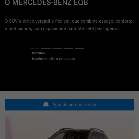
 MERCEDES-BENZ EQB
Perfeit
e prati
tecnol
SUV elétrico versátil e flexível, que combina espaço, conforto
praticidade, com capacidade para até sete passageiros.
Previ
Previous
Next
Agende seu test-drive