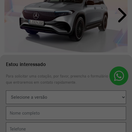
Anterior
Próxi
Estou interessado
Para solicitar uma cotação, por favor, preencha o formulário abaixo
que entraremos em contato rapidamente.